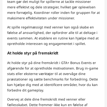
team gør det muligt for spillerne at tackle missioner
mere effektivt og dele strategier, hvilket gør oplevelsen
mere fornøjelig. Koordiner roller inden for gruppen for at
maksimere effektiviteten under missioner.
At spille regelmæssigt med venner kan også skabe en
følelse af ansvarlighed, der opfordrer alle til at deltage i
events sammen. At etablere en rutine kan hjælpe med at
opretholde interessen og engagementet i spillet.
At holde styr på fremskridt
At holde styr på dine fremskridt i GTA+ Bonus Events er
afgørende for at opretholde motivationen. Brug in-game
stats eller eksterne værktøjer til at overvåge dine
præstationer og sætte benchmarks for forbedring. Dette
kan hjælpe dig med at identificere områder, hvor du kan
forbedre dit gameplay.
Overvej at dele dine fremskridt med venner eller
fællesskabet. Dette fremmer ikke kun en følelse af