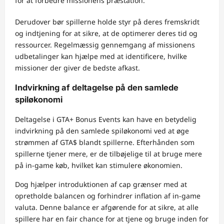
for at forbedre missionens præstation.
Derudover bør spillerne holde styr på deres fremskridt
og indtjening for at sikre, at de optimerer deres tid og
ressourcer. Regelmæssig gennemgang af missionens
udbetalinger kan hjælpe med at identificere, hvilke
missioner der giver de bedste afkast.
Indvirkning af deltagelse på den samlede
spiløkonomi
Deltagelse i GTA+ Bonus Events kan have en betydelig
indvirkning på den samlede spiløkonomi ved at øge
strømmen af GTA$ blandt spillerne. Efterhånden som
spillerne tjener mere, er de tilbøjelige til at bruge mere
på in-game køb, hvilket kan stimulere økonomien.
Dog hjælper introduktionen af cap grænser med at
opretholde balancen og forhindrer inflation af in-game
valuta. Denne balance er afgørende for at sikre, at alle
spillere har en fair chance for at tjene og bruge inden for