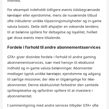
indhold.
For eksempel indeholdt tidligere events tidsbegrænsede
køretøjer eller ejendomme, mens de nuværende tilbud
ofte inkluderer unikke tilpasningsmuligheder og in-game
valuta boosts. Dette skift afspejler en voksende tendens
til at belønne spillere for deltagelse og loyalitet, hvilket
gør disse events mere tiltalende.
Fordele i forhold til andre abonnementsservices
GTA+ giver distinkte fordele i forhold til andre gaming
abonnementsservices, især med hensyn til eksklusivt
indhold og in-game valuta belønninger. Abonnenter
modtager typisk unikke køretøjer, ejendomme og adgang
til særlige missioner, der ikke er tilgængelige for ikke-
abonnenter. Denne eksklusivitet forbedrer den samlede
spilleoplevelse og opfordrer spillere til at investere i
abonnementet.
I sammenligning med andre services tilbyder GTA+ ofte