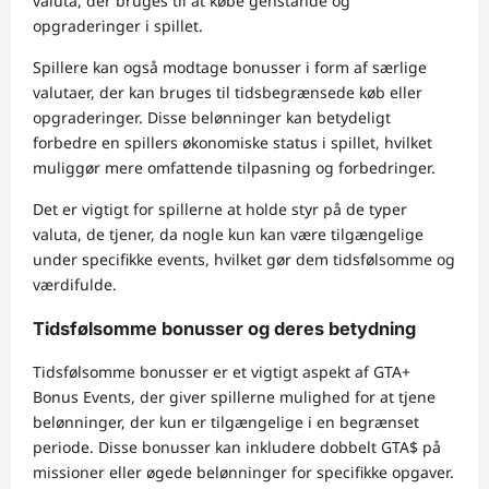
valuta, der bruges til at købe genstande og
opgraderinger i spillet.
Spillere kan også modtage bonusser i form af særlige
valutaer, der kan bruges til tidsbegrænsede køb eller
opgraderinger. Disse belønninger kan betydeligt
forbedre en spillers økonomiske status i spillet, hvilket
muliggør mere omfattende tilpasning og forbedringer.
Det er vigtigt for spillerne at holde styr på de typer
valuta, de tjener, da nogle kun kan være tilgængelige
under specifikke events, hvilket gør dem tidsfølsomme og
værdifulde.
Tidsfølsomme bonusser og deres betydning
Tidsfølsomme bonusser er et vigtigt aspekt af GTA+
Bonus Events, der giver spillerne mulighed for at tjene
belønninger, der kun er tilgængelige i en begrænset
periode. Disse bonusser kan inkludere dobbelt GTA$ på
missioner eller øgede belønninger for specifikke opgaver.