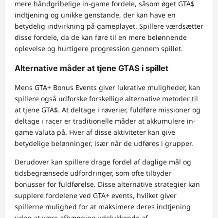
mere håndgribelige in-game fordele, såsom øget GTA$
indtjening og unikke genstande, der kan have en
betydelig indvirkning på gameplayet. Spillere værdsætter
disse fordele, da de kan føre til en mere belønnende
oplevelse og hurtigere progression gennem spillet.
Alternative måder at tjene GTA$ i spillet
Mens GTA+ Bonus Events giver lukrative muligheder, kan
spillere også udforske forskellige alternative metoder til
at tjene GTA$. At deltage i røverier, fuldføre missioner og
deltage i racer er traditionelle måder at akkumulere in-
game valuta på. Hver af disse aktiviteter kan give
betydelige belønninger, især når de udføres i grupper.
Derudover kan spillere drage fordel af daglige mål og
tidsbegrænsede udfordringer, som ofte tilbyder
bonusser for fuldførelse. Disse alternative strategier kan
supplere fordelene ved GTA+ events, hvilket giver
spillerne mulighed for at maksimere deres indtjening
uden at være afhængige udelukkende af