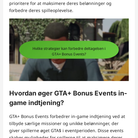
prioritere for at maksimere deres belønninger og
forbedre deres spilleoplevelse.
Hvordan øger GTA+ Bonus Events in-
game indtjening?
GTA+ Bonus Events forbedrer in-game indtjening ved at
tilbyde særlige missioner og unikke belønninger, der
giver spillerne øget GTA$ i eventperioden. Disse events
skaber muligheder for spillerne til at maksimere deres