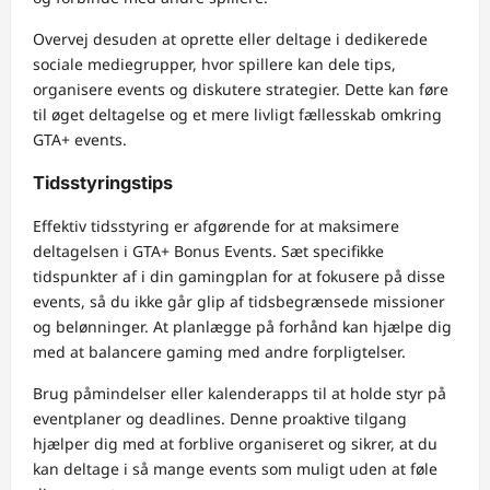
Overvej desuden at oprette eller deltage i dedikerede
sociale mediegrupper, hvor spillere kan dele tips,
organisere events og diskutere strategier. Dette kan føre
til øget deltagelse og et mere livligt fællesskab omkring
GTA+ events.
Tidsstyringstips
Effektiv tidsstyring er afgørende for at maksimere
deltagelsen i GTA+ Bonus Events. Sæt specifikke
tidspunkter af i din gamingplan for at fokusere på disse
events, så du ikke går glip af tidsbegrænsede missioner
og belønninger. At planlægge på forhånd kan hjælpe dig
med at balancere gaming med andre forpligtelser.
Brug påmindelser eller kalenderapps til at holde styr på
eventplaner og deadlines. Denne proaktive tilgang
hjælper dig med at forblive organiseret og sikrer, at du
kan deltage i så mange events som muligt uden at føle