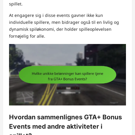
spillet.
At engagere sig i disse events gavner ikke kun
individuelle spillere, men bidrager også til en livlig og
dynamisk spiløkonomi, der holder spilleoplevelsen
fornøjelig for alle.
Hvordan sammenlignes GTA+ Bonus
Events med andre aktiviteter i