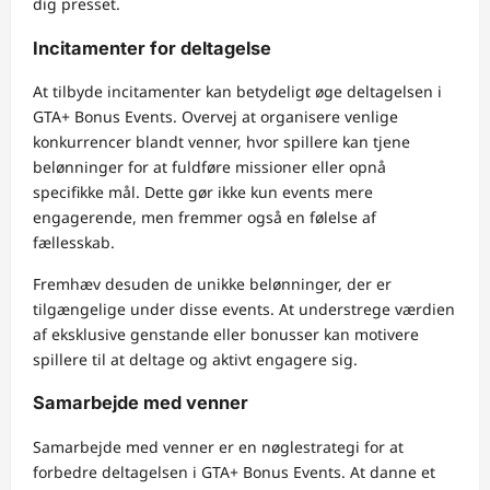
dig presset.
Incitamenter for deltagelse
At tilbyde incitamenter kan betydeligt øge deltagelsen i
GTA+ Bonus Events. Overvej at organisere venlige
konkurrencer blandt venner, hvor spillere kan tjene
belønninger for at fuldføre missioner eller opnå
specifikke mål. Dette gør ikke kun events mere
engagerende, men fremmer også en følelse af
fællesskab.
Fremhæv desuden de unikke belønninger, der er
tilgængelige under disse events. At understrege værdien
af eksklusive genstande eller bonusser kan motivere
spillere til at deltage og aktivt engagere sig.
Samarbejde med venner
Samarbejde med venner er en nøglestrategi for at
forbedre deltagelsen i GTA+ Bonus Events. At danne et