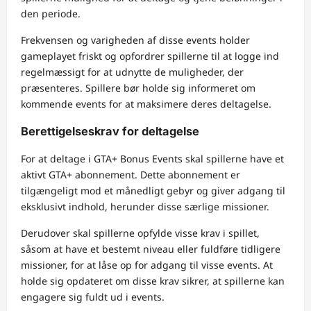
den periode.
Frekvensen og varigheden af disse events holder
gameplayet friskt og opfordrer spillerne til at logge ind
regelmæssigt for at udnytte de muligheder, der
præsenteres. Spillere bør holde sig informeret om
kommende events for at maksimere deres deltagelse.
Berettigelseskrav for deltagelse
For at deltage i GTA+ Bonus Events skal spillerne have et
aktivt GTA+ abonnement. Dette abonnement er
tilgængeligt mod et månedligt gebyr og giver adgang til
eksklusivt indhold, herunder disse særlige missioner.
Derudover skal spillerne opfylde visse krav i spillet,
såsom at have et bestemt niveau eller fuldføre tidligere
missioner, for at låse op for adgang til visse events. At
holde sig opdateret om disse krav sikrer, at spillerne kan
engagere sig fuldt ud i events.