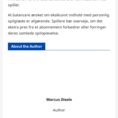
spillet.
At balancere ønsket om eksklusivt indhold med personlig
spilglæde er afgørende. Spillere bør overveje, om det
ekstra pres fra et abonnement forbedrer eller forringer
deres samlede spiloplevelse.
About the Author
Marcus Steele
Author