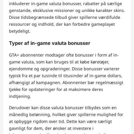
inkluderer in-game valuta bonusser, rabatter på særlige
genstande, eksklusive missioner og unikke karakter skins.
Disse tidsbegrænsede tilbud giver spillerne værdifulde
ressourcer og indhold, der kan forbedre gameplayet
betydeligt.
Typer af in-game valuta bonusser
GTA+ abonnenter modtager ofte bonusser i form af in-
game valuta, som kan bruges til at købe køretøjer,
ejendomme og opgraderinger. Disse bonusser varierer
typisk fra et par tusinde til titusinder af in-game dollars,
afhængigt af kampagnen. Abonnenter bør regelmæssigt
tjekke for opdateringer for at maksimere deres
indtjening.
Derudover kan disse valuta bonusser tilbydes som en
månedlig belønning, hvilket giver spillerne mulighed for
at opbygge rigdom over tid. Dette kan være særligt
gavnligt for dem, der ønsker at investere i