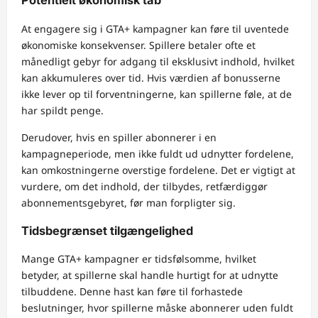
Potentielt økonomisk tab
At engagere sig i GTA+ kampagner kan føre til uventede
økonomiske konsekvenser. Spillere betaler ofte et
månedligt gebyr for adgang til eksklusivt indhold, hvilket
kan akkumuleres over tid. Hvis værdien af bonusserne
ikke lever op til forventningerne, kan spillerne føle, at de
har spildt penge.
Derudover, hvis en spiller abonnerer i en
kampagneperiode, men ikke fuldt ud udnytter fordelene,
kan omkostningerne overstige fordelene. Det er vigtigt at
vurdere, om det indhold, der tilbydes, retfærdiggør
abonnementsgebyret, før man forpligter sig.
Tidsbegrænset tilgængelighed
Mange GTA+ kampagner er tidsfølsomme, hvilket
betyder, at spillerne skal handle hurtigt for at udnytte
tilbuddene. Denne hast kan føre til forhastede
beslutninger, hvor spillerne måske abonnerer uden fuldt