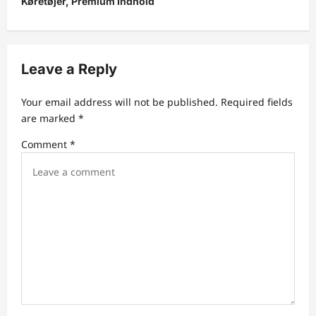
Køretøjer, Premium Indhold
a
v
i
Leave a Reply
g
a
Your email address will not be published.
Required fields
t
are marked
*
i
Comment
*
o
n