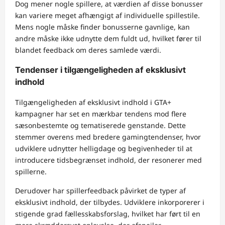
Dog mener nogle spillere, at værdien af disse bonusser
kan variere meget afhængigt af individuelle spillestile.
Mens nogle måske finder bonusserne gavnlige, kan
andre måske ikke udnytte dem fuldt ud, hvilket fører til
blandet feedback om deres samlede værdi.
Tendenser i tilgængeligheden af eksklusivt
indhold
Tilgængeligheden af eksklusivt indhold i GTA+
kampagner har set en mærkbar tendens mod flere
sæsonbestemte og tematiserede genstande. Dette
stemmer overens med bredere gamingtendenser, hvor
udviklere udnytter helligdage og begivenheder til at
introducere tidsbegrænset indhold, der resonerer med
spillerne.
Derudover har spillerfeedback påvirket de typer af
eksklusivt indhold, der tilbydes. Udviklere inkorporerer i
stigende grad fællesskabsforslag, hvilket har ført til en