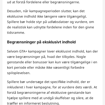
ud at forstå fordelene eller begrænsningerne.
Desuden, når kampagneperioden slutter, kan det
eksklusive indhold ikke længere være tilgængeligt.
Spillere bør holde styr på udløbsdatoer og vurdere, om
de realistisk kan udnytte fordelene inden for den givne
tidsramme.
Begrænsninger på eksklusivt indhold
Selvom GTA+ kampagner lover eksklusivt indhold, kan der
være begrænsninger på, hvad der tilbydes. Nogle
genstande eller bonusser kan kun være tilgængelige i en
kort periode eller måske ikke væsentligt forbedre
spiloplevelsen.
Spillere bør undersøge det specifikke indhold, der er
inkluderet i hver kampagne, for at vurdere dets værdi. At
forstå begrænsningerne af eksklusive genstande kan
hjælpe spillere med at undgå skuffelser og sikre, at de
træffer en informeret beslutning.