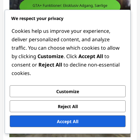
We respect your privacy
Cookies help us improve your experience,
GTA+ Fordele
deliver personalized content, and analyze
GTA+ Funktioner: Eksklusiv Adgang, Særlige
traffic. You can choose which cookies to allow
Begivenheder, Unik Gameplay
by clicking
Customize
. Click
Accept All
to
consent or
Reject All
to decline non-essential
Marcus Steele
2 months ago
0
cookies.
Customize
Reject All
Accept All
GTA+ Fordele