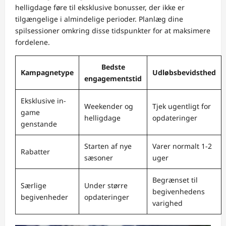
helligdage føre til eksklusive bonusser, der ikke er
tilgængelige i almindelige perioder. Planlæg dine
spilsessioner omkring disse tidspunkter for at maksimere
fordelene.
Bedste
Kampagnetype
Udløbsbevidsthed
engagementstid
Eksklusive in-
Weekender og
Tjek ugentligt for
game
helligdage
opdateringer
genstande
Starten af nye
Varer normalt 1-2
Rabatter
sæsoner
uger
Begrænset til
Særlige
Under større
begivenhedens
begivenheder
opdateringer
varighed