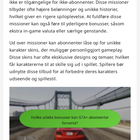
ikke er tilgængelige for ikke-abonnenter. Disse missioner
tilbyder ofte højere belønninger og unikke historier,
hvilket giver en rigere spiloplevelse. At fuldføre disse
missioner kan også føre til yderligere bonusser, såsom
ekstra in-game valuta eller særlige genstande.
Ud over missioner kan abonnenter låse op for unikke
karakter skins, der muliggør personliggjort gameplay.
Disse skins har ofte eksklusive designs og temaer, hvilket
får karaktererne til at skille sig ud i spillet. Spillere bør
udnytte disse tilbud for at forbedre deres karakters
udseende og spillestil.