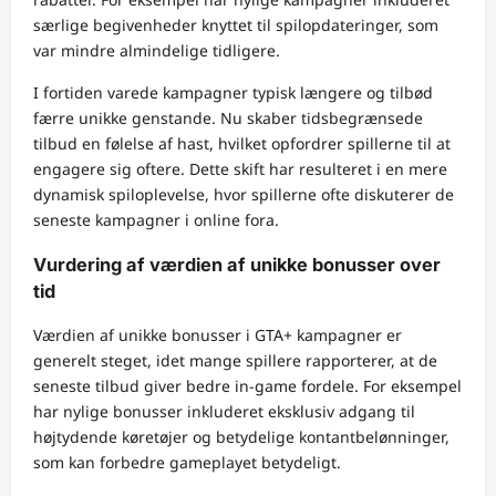
særlige begivenheder knyttet til spilopdateringer, som
var mindre almindelige tidligere.
I fortiden varede kampagner typisk længere og tilbød
færre unikke genstande. Nu skaber tidsbegrænsede
tilbud en følelse af hast, hvilket opfordrer spillerne til at
engagere sig oftere. Dette skift har resulteret i en mere
dynamisk spiloplevelse, hvor spillerne ofte diskuterer de
seneste kampagner i online fora.
Vurdering af værdien af unikke bonusser over
tid
Værdien af unikke bonusser i GTA+ kampagner er
generelt steget, idet mange spillere rapporterer, at de
seneste tilbud giver bedre in-game fordele. For eksempel
har nylige bonusser inkluderet eksklusiv adgang til
højtydende køretøjer og betydelige kontantbelønninger,
som kan forbedre gameplayet betydeligt.