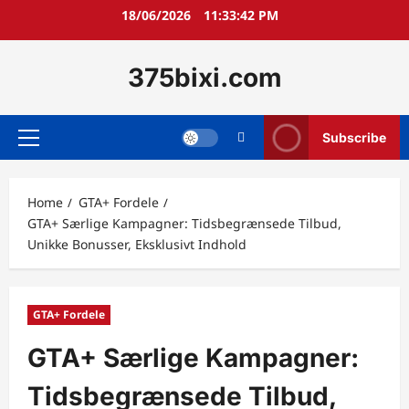
Skip
18/06/2026
11:33:44 PM
to
content
375bixi.com
Subscribe
Primary
Menu
Home
GTA+ Fordele
GTA+ Særlige Kampagner: Tidsbegrænsede Tilbud,
Unikke Bonusser, Eksklusivt Indhold
GTA+ Fordele
GTA+ Særlige Kampagner:
Tidsbegrænsede Tilbud,