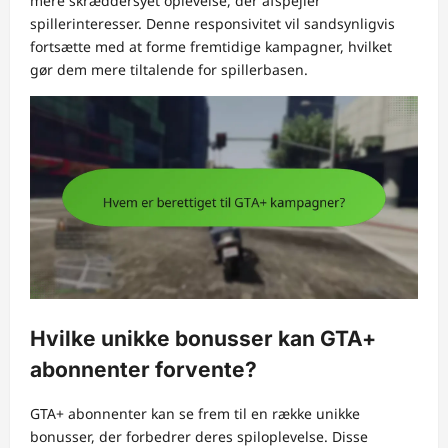
mere skræddersyet oplevelse, der afspejler
spillerinteresser. Denne responsivitet vil sandsynligvis
fortsætte med at forme fremtidige kampagner, hvilket
gør dem mere tiltalende for spillerbasen.
Hvilke unikke bonusser kan GTA+
abonnenter forvente?
GTA+ abonnenter kan se frem til en række unikke
bonusser, der forbedrer deres spiloplevelse. Disse