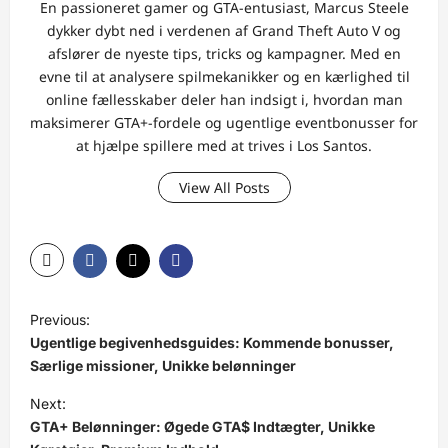
En passioneret gamer og GTA-entusiast, Marcus Steele
dykker dybt ned i verdenen af Grand Theft Auto V og
afslører de nyeste tips, tricks og kampagner. Med en
evne til at analysere spilmekanikker og en kærlighed til
online fællesskaber deler han indsigt i, hvordan man
maksimerer GTA+-fordele og ugentlige eventbonusser for
at hjælpe spillere med at trives i Los Santos.
View All Posts
P
Previous:
o
Ugentlige begivenhedsguides: Kommende bonusser,
s
Særlige missioner, Unikke belønninger
t
Next:
GTA+ Belønninger: Øgede GTA$ Indtægter, Unikke
n